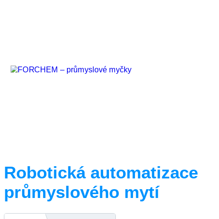
Automatizace v
průmyslovém mytí –
efektivita a přesnost
Průmyslové myčky přepravek
Robotická automatizace
průmyslového mytí