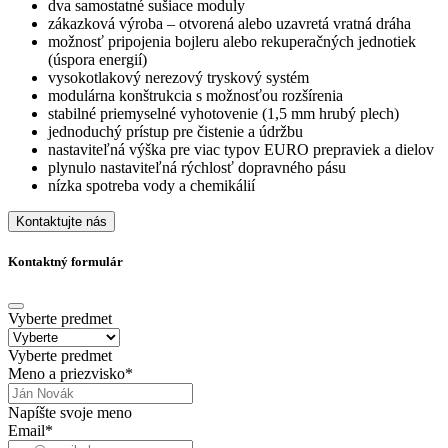
dva samostatné sušiace moduly
zákazková výroba – otvorená alebo uzavretá vratná dráha
možnosť pripojenia bojleru alebo rekuperačných jednotiek
(úspora energií)
vysokotlakový nerezový tryskový systém
modulárna konštrukcia s možnosťou rozšírenia
stabilné priemyselné vyhotovenie (1,5 mm hrubý plech)
jednoduchý prístup pre čistenie a údržbu
nastaviteľná výška pre viac typov EURO prepraviek a dielov
plynulo nastaviteľná rýchlosť dopravného pásu
nízka spotreba vody a chemikálií
Kontaktujte nás
Kontaktný formulár
Vyberte predmet
Vyberte predmet
Meno a priezvisko
*
Napíšte svoje meno
Email
*