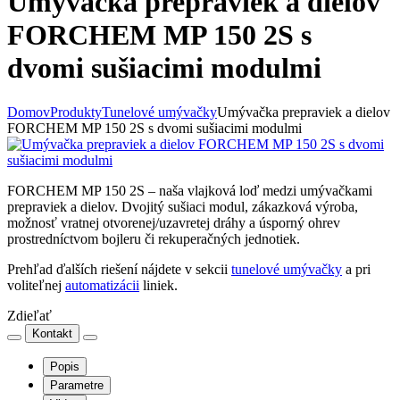
Umývačka prepraviek a dielov
FORCHEM MP 150 2S s
dvomi sušiacimi modulmi
Domov
Produkty
Tunelové umývačky
Umývačka prepraviek a dielov
FORCHEM MP 150 2S s dvomi sušiacimi modulmi
FORCHEM MP 150 2S – naša vlajková loď medzi umývačkami
prepraviek a dielov. Dvojitý sušiaci modul, zákazková výroba,
možnosť vratnej otvorenej/uzavretej dráhy a úsporný ohrev
prostredníctvom bojleru či rekuperačných jednotiek.
Prehľad ďalších riešení nájdete v sekcii
tunelové umývačky
a pri
voliteľnej
automatizácii
liniek.
Zdieľať
Kontakt
Popis
Parametre