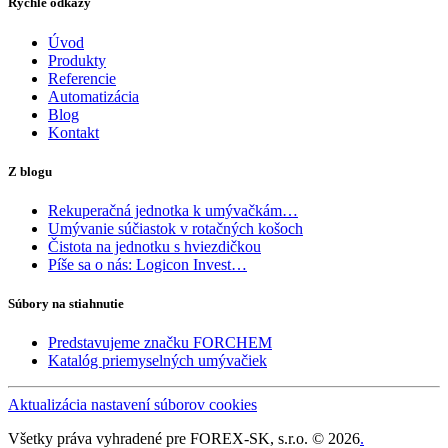
Rýchle odkazy
Úvod
Produkty
Referencie
Automatizácia
Blog
Kontakt
Z blogu
Rekuperačná jednotka k umývačkám…
Umývanie súčiastok v rotačných košoch
Čistota na jednotku s hviezdičkou
Píše sa o nás: Logicon Invest…
Súbory na stiahnutie
Predstavujeme značku FORCHEM
Katalóg priemyselných umývačiek
Aktualizácia nastavení súborov cookies
Všetky práva vyhradené pre FOREX-SK, s.r.o. © 2026
.