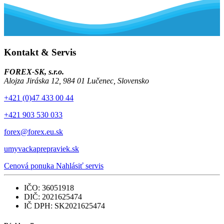
Kontakt & Servis
FOREX-SK, s.r.o.
Alojza Jiráska 12, 984 01 Lučenec, Slovensko
+421 (0)47 433 00 44
+421 903 530 033
forex@forex.eu.sk
umyvackaprepraviek.sk
Cenová ponuka
Nahlásiť servis
IČO: 36051918
DIČ: 2021625474
IČ DPH: SK2021625474