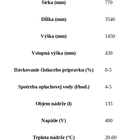
Šírka (mm)
770
Dĺžka (mm)
3540
Výška (mm)
1450
Vstupná výška (mm)
430
Dávkovanie čistiaceho prípravku (%)
0-5
Spotreba oplachovej vody (l/hod.)
4-5
Objem nádrže (l)
135
Napätie (V)
400
Teplota nádrže (°C)
20-60