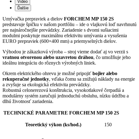
Video
Ďalšie
Umývačka prepraviek a dielov
FORCHEM MP 150 2S
predstavuje špičku v našom portfóliu – ide o vlajkovú loď navrhnutú
pre najnáročnejšie prevádzky. Zariadenie s dvomi sušiacimi
modulmi poskytuje maximálnu efektivitu umývania a vysušenia
EURO prepraviek (600×400 mm) a priemyselných dielov.
Výhodou je zákazková výroba – stroj vieme dodať aj vo verzii s
vratnou otvorenou alebo uzavretou dráhou
, čo umožňuje jeho
ideálnu integráciu do rôznych výrobných liniek.
Okrem elektrického ohrevu je možné pripojiť
bojler alebo
rekuperačné jednotky
, vďaka čomu sa znižujú náklady na energie
a zvyšuje sa ekologická efektivita prevádzky.
Robustná celonerezová konštrukcia, vysokotlakové čerpadlá a
modulárny systém zaručujú jednoduchú obsluhu, nízku údržbu a
dlhú životnosť zariadenia.
TECHNICKÉ PARAMETRE FORCHEM MP 150 2S
Teoretický výkon (ks/hod.)
150