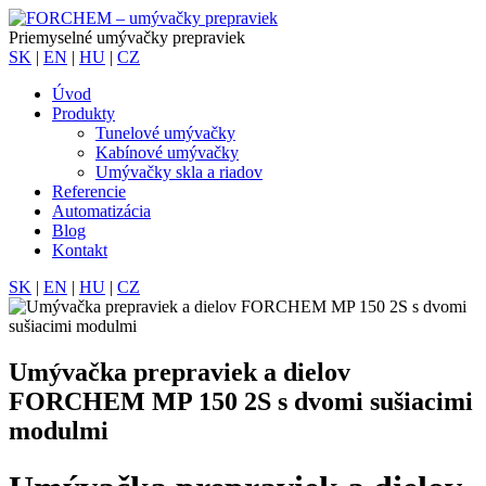
Priemyselné umývačky prepraviek
SK
|
EN
|
HU
|
CZ
Úvod
Produkty
Tunelové umývačky
Kabínové umývačky
Umývačky skla a riadov
Referencie
Automatizácia
Blog
Kontakt
SK
|
EN
|
HU
|
CZ
Umývačka prepraviek a dielov
FORCHEM MP 150 2S s dvomi sušiacimi
modulmi